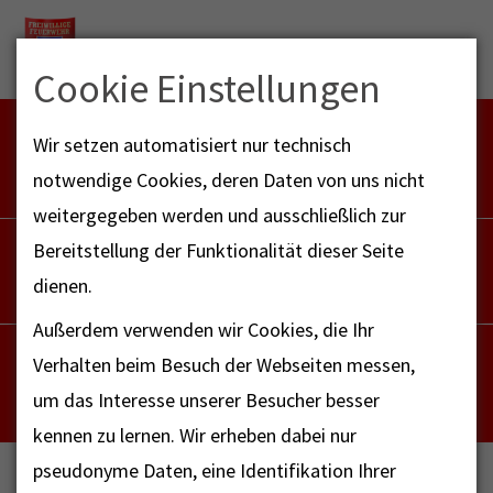
Menu
Cookie Einstellungen
FEUERWEHR NOTFALL-RETTUNGSDIENST
Wir setzen automatisiert nur technisch
112
notwendige Cookies, deren Daten von uns nicht
weitergegeben werden und ausschließlich zur
POLIZEI
Bereitstellung der Funktionalität dieser Seite
110
dienen.
Außerdem verwenden wir Cookies, die Ihr
NOTRUF - FAX FÜR HÖRBEHINDERTE
Verhalten beim Besuch der Webseiten messen,
112
um das Interesse unserer Besucher besser
kennen zu lernen. Wir erheben dabei nur
pseudonyme Daten, eine Identifikation Ihrer