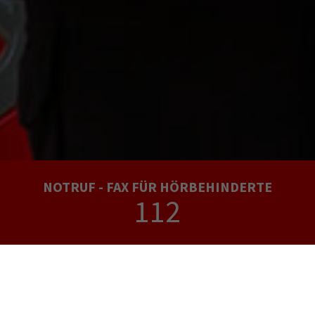
NOTRUF - FAX FÜR HÖRBEHINDERTE
112