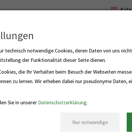
Kale
ellungen
tmachen
Aktive Wehr
Verein
Jugendf
nur technisch notwendige Cookies, deren Daten von uns nic
itstellung der Funktionalität dieser Seite dienen.
okies, die Ihr Verhalten beim Besuch der Webseiten messe
nnen zu lernen. Wir erheben dabei nur pseudonyme Daten, ein
en Sie in unserer
Datenschutzerklärung
.
Nur notwendige