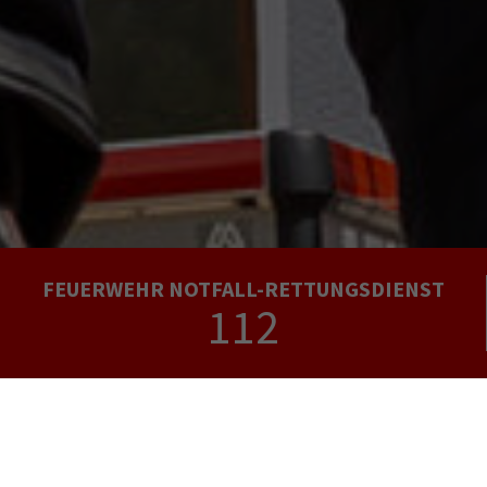
FEUERWEHR NOTFALL-RETTUNGSDIENST
112