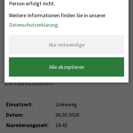
Person erfolgt nicht.
Weitere Informationen finden Sie in unserer
Nr. 125 - Brandgeruch im
Datenschutzerklärung
.
Gebäude
Nur notwendige
Einsatzkategorie: Brand
Einsatzart: B Elektroanlage - Brand
Elektroanlage/Trafo/Umspannwerk
Alle akzeptieren
Einsatzdaten
Einsatzort:
Linkeweg
Datum:
06.05.2026
Alarmierungszeit:
18:43