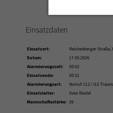
Einsatzdaten
Einsatzort:
Reichenberger Straße,
Datum:
17.05.2026
Alarmierungszeit:
05:02
Einsatzende:
05:32
Alarmierungsart:
Notruf 112 / ILS Trauns
Einsatzleiter:
Sven Riedel
Mannschaftsstärke:
26