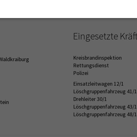
Einsatzart: Fehlalarm (Irrtum des Meldenden
Eingesetzte Kräf
Kreisbrandinspektion
 Waldkraiburg
Rettungsdienst
Polizei
Einsatzleitwagen 12/1
Löschgruppenfahrzeug 41/1
Drehleiter 30/1
tein
Löschgruppenfahrzeug 43/1
Löschgruppenfahrzeug 48/1