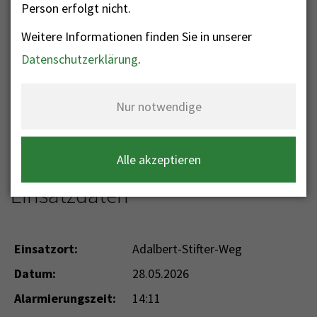
Person erfolgt nicht.
Weitere Informationen finden Sie in unserer
Nr. 145 - Privater
Datenschutzerklärung
.
Rauchwarnmelder
Nur notwendige
Einsatzkategorie: Brand
Einsatzart: B BMA - Rauchwarnmelder
Privat
Alle akzeptieren
Einsatzdaten
Einsatzort:
Adalbert-Stifter-Weg
Datum:
28.05.2026
Alarmierungszeit:
14:11