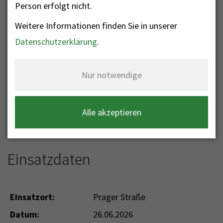
Person erfolgt nicht.
Weitere Informationen finden Sie in unserer
Nr. 172 -
Datenschutzerklärung
.
Wohnungsöffnung bei
akuter Gefahr
Nur notwendige
Einsatzkategorie: Technische Hilfeleistung
Einsatzart: THL P eingeschlossen -
Alle akzeptieren
Wohnung/Fahrzeug öffnen akut
Einsatzdaten
Einsatzort:
Prager Straße
Datum:
26.06.2026