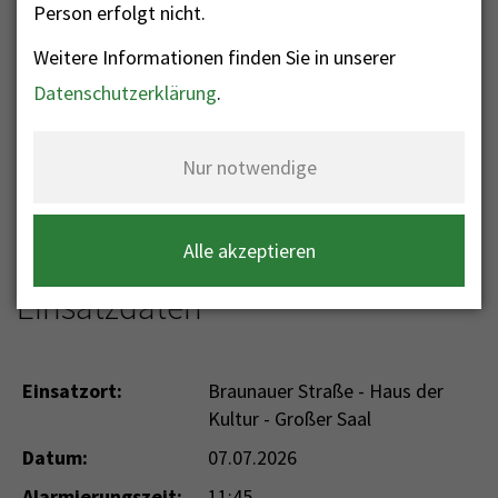
Person erfolgt nicht.
Weitere Informationen finden Sie in unserer
Nr. 194 -
Datenschutzerklärung
.
Sicherheitswache
Nur notwendige
Einsatzkategorie: Sicherheitswache
Einsatzart: Sicherheitswache
Alle akzeptieren
Einsatzdaten
Einsatzort:
Braunauer Straße - Haus der
Kultur - Großer Saal
Datum:
07.07.2026
Alarmierungszeit:
11:45