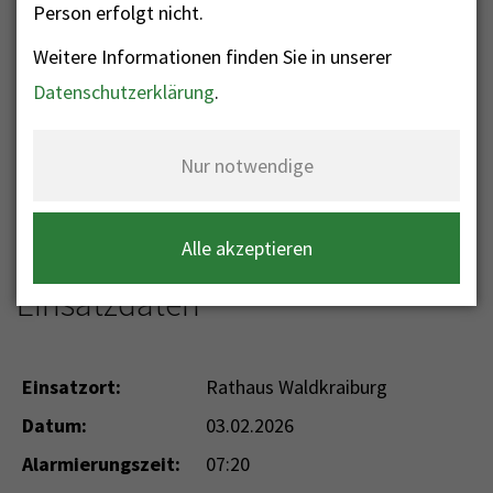
Person erfolgt nicht.
Weitere Informationen finden Sie in unserer
Nr. 38 - Sonstige
Datenschutzerklärung
.
Hilfeleistung FW
Nur notwendige
Einsatzkategorie: Sonstige Hilfeleistung
Einsatzart: Sonstige Hilfeleistung FW
Alle akzeptieren
Einsatzdaten
Einsatzort:
Rathaus Waldkraiburg
Datum:
03.02.2026
Alarmierungszeit:
07:20