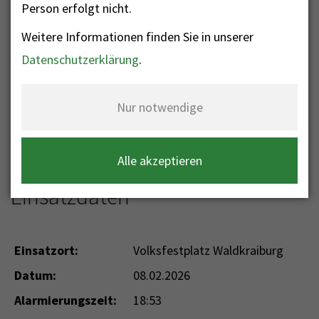
Person erfolgt nicht.
Weitere Informationen finden Sie in unserer
Nr. 45 - Landeplatz
Datenschutzerklärung
.
ausleuchten
Nur notwendige
Einsatzkategorie: Technische Hilfeleistung
Einsatzart: THL Beleuchtung -
Einsatzstelle ausleuchten
Alle akzeptieren
Einsatzdaten
Einsatzort:
Volksfestplatz Waldkraiburg
Datum:
08.02.2026
Alarmierungszeit:
18:53