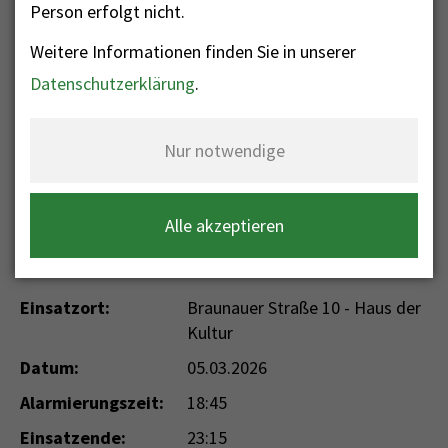
Person erfolgt nicht.
Weitere Informationen finden Sie in unserer
Nr. 75 - Sicherheitswache
Datenschutzerklärung
.
Einsatzkategorie: Sicherheitswache
Einsatzart: Sicherheitswache
Nur notwendige
Einsatzdaten
Alle akzeptieren
Einsatzort:
Braunauer Straße 10 - Haus der
Kultur
Datum:
05.03.2026
Alarmierungszeit:
18:45
Einsatzende:
23:15