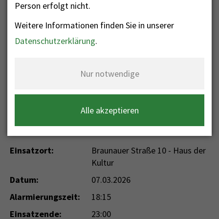
Person erfolgt nicht.
Weitere Informationen finden Sie in unserer
Nr. 81 - Sicherheitswache
Datenschutzerklärung
.
Einsatzkategorie: Sicherheitswache
Einsatzart: Sicherheitswache
Nur notwendige
Einsatzdaten
Alle akzeptieren
Einsatzort:
Braunauer Straße 10 - Haus der
Kultur
Datum:
07.03.2026
Alarmierungszeit:
18:15
Einsatzende:
23:00