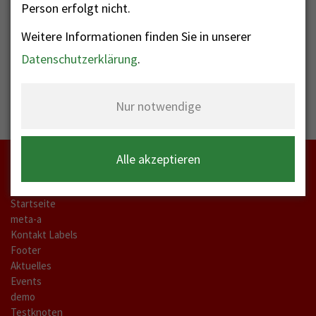
Person erfolgt nicht.
Ob Präzens oder über Teams wird kurzfristig bekannt
Weitere Informationen finden Sie in unserer
gegeben.
Datenschutzerklärung
.
Nur notwendige
Alle akzeptieren
Startseite
meta-a
Kontakt Labels
Footer
Aktuelles
Events
demo
Testknoten