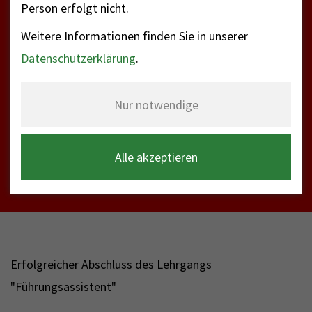
Person erfolgt nicht.
FEUERWEHR NOTFALL-RETTUNGSDIENST
112
Weitere Informationen finden Sie in unserer
Datenschutzerklärung
.
POLIZEI
110
Nur notwendige
NOTRUF - FAX FÜR HÖRBEHINDERTE
Alle akzeptieren
112
Erfolgreicher Abschluss des Lehrgangs
"Führungsassistent"