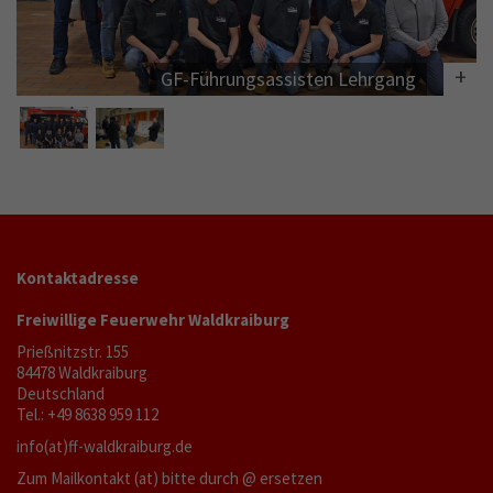
GF-Führungsassisten Lehrgang
Kontaktadresse
Freiwillige Feuerwehr Waldkraiburg
Prießnitzstr. 155
84478 Waldkraiburg
Deutschland
Tel.: +49 8638 959 112
info(at)ff-waldkraiburg.de
Zum Mailkontakt (at) bitte durch @ ersetzen