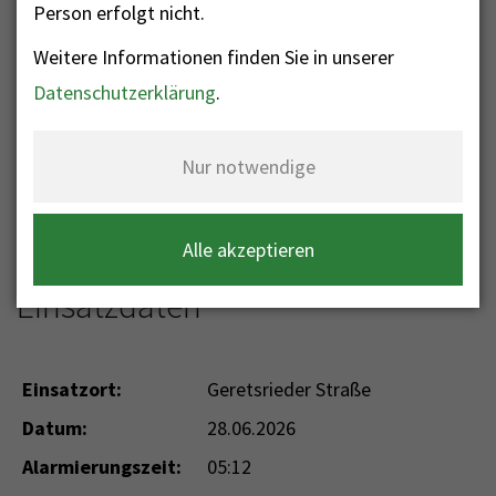
Person erfolgt nicht.
Weitere Informationen finden Sie in unserer
Nr. 177 - Unterstützung
Datenschutzerklärung
.
Rettungsdienst
Nur notwendige
Einsatzkategorie: Technische Hilfeleistung
Einsatzart: THL Rettungskorb -
Personenrettung über Drehleiter
Alle akzeptieren
Einsatzdaten
Einsatzort:
Geretsrieder Straße
Datum:
28.06.2026
Alarmierungszeit:
05:12